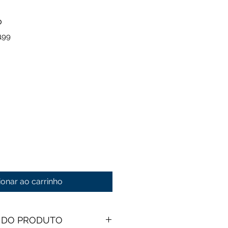
o
199
ionar ao carrinho
 DO PRODUTO