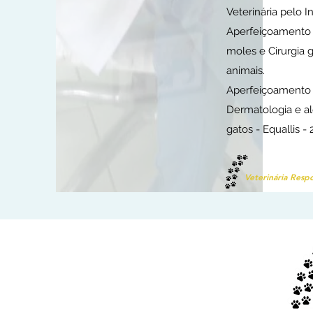
Veterinária pelo In
Aperfeiçoamento 
moles e Cirurgia 
animais.
Aperfeiçoamento 
Dermatologia e a
gatos - Equallis 
Veterinária Resp