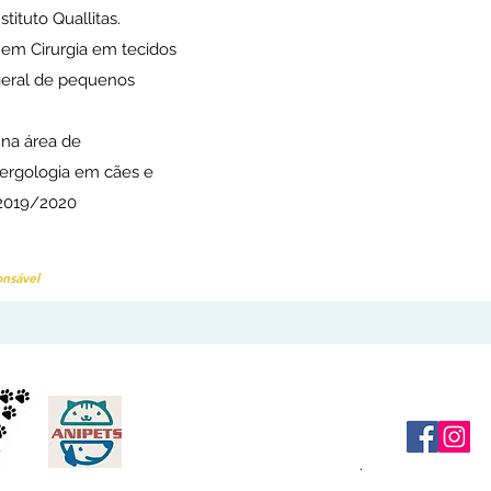
stituto Quallitas.
em Cirurgia em tecidos
geral de pequenos
na área de
lergologia em cães e
- 2019/2020
onsável
Anipets - Consultório
Veterinário, Banho e Tosa.
O lugar preferido do seu pet!!!
.