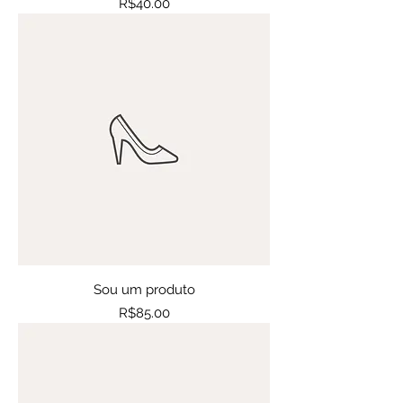
Price
R$40.00
Sou um produto
Price
R$85.00